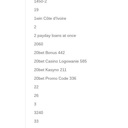
1450-2
19
1win Côte d'Ivoire
2
2 payday loans at once
2060
20bet Bonus 442
20bet Casino Logowanie 585
20bet Kasyno 211
20bet Promo Code 336
22
26
3
3240
33