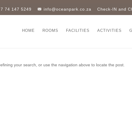
7 74 147 5249
info@oceanpark.co.za
Check-IN and C
HOME
ROOMS
FACILITIES
ACTIVITIES
fining your search, or use the navigation above to locate the post.