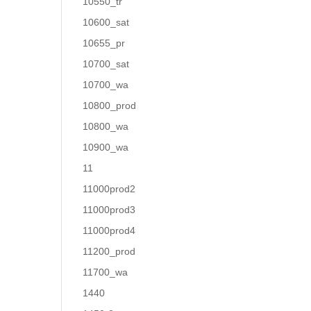
10550_tr
10600_sat
10655_pr
10700_sat
10700_wa
10800_prod
10800_wa
10900_wa
11
11000prod2
11000prod3
11000prod4
11200_prod
11700_wa
1440