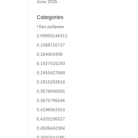
June 2025
Categories
! Без рубрики
0,09993146312
0,1068716727
0,184004308
0,1927015293
0,1955427668
0,2915293918
0,3578936005
0,3675795546
0,4196563314
0,4320236527
0,4506442384
0,4591641186