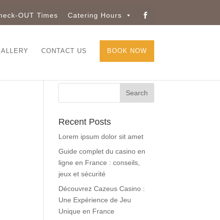
heck-OUT Times
Catering Hours
GALLERY
CONTACT US
BOOK NOW
Recent Posts
Lorem ipsum dolor sit amet
Guide complet du casino en
ligne en France : conseils,
jeux et sécurité
Découvrez Cazeus Casino :
Une Expérience de Jeu
Unique en France