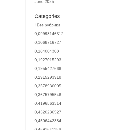
June 2025
Categories
! Без рубрики
0,09993146312
0,1068716727
0,184004308
0,1927015293
0,1955427668
0,2915293918
0,3578936005
0,3675795546
0,4196563314
0,4320236527
0,4506442384
0,4591641186