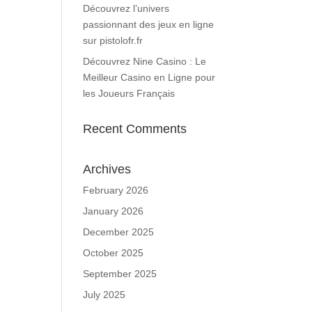
Découvrez l’univers
passionnant des jeux en ligne
sur pistolofr.fr
Découvrez Nine Casino : Le
Meilleur Casino en Ligne pour
les Joueurs Français
Recent Comments
Archives
February 2026
January 2026
December 2025
October 2025
September 2025
July 2025