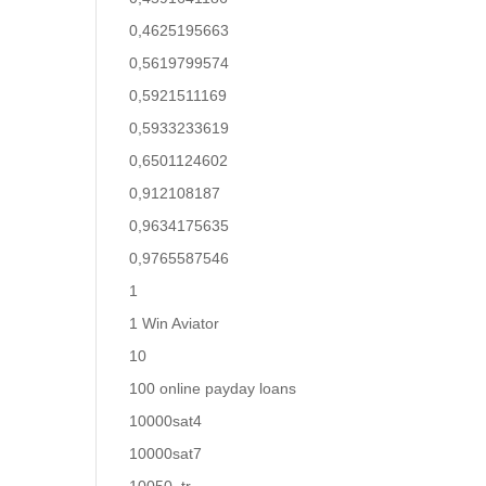
0,4625195663
0,5619799574
0,5921511169
0,5933233619
0,6501124602
0,912108187
0,9634175635
0,9765587546
1
1 Win Aviator
10
100 online payday loans
10000sat4
10000sat7