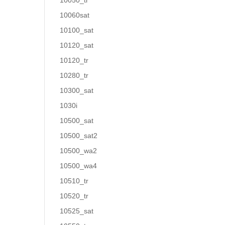
10050_tr
10060sat
10100_sat
10120_sat
10120_tr
10280_tr
10300_sat
1030i
10500_sat
10500_sat2
10500_wa2
10500_wa4
10510_tr
10520_tr
10525_sat