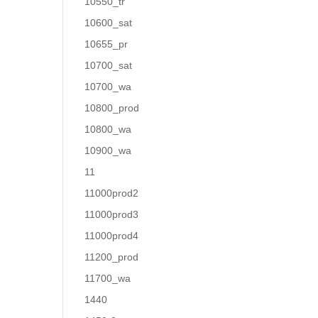
10550_tr
10600_sat
10655_pr
10700_sat
10700_wa
10800_prod
10800_wa
10900_wa
11
11000prod2
11000prod3
11000prod4
11200_prod
11700_wa
1440