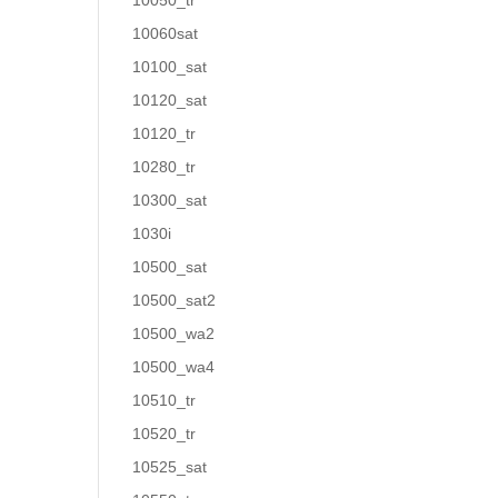
10050_tr
10060sat
10100_sat
10120_sat
10120_tr
10280_tr
10300_sat
1030i
10500_sat
10500_sat2
10500_wa2
10500_wa4
10510_tr
10520_tr
10525_sat