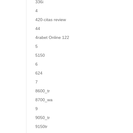
336i
4
420-citas review
44
4rabet Online 122
5
5150
6
624
7
8600_tr
8700_wa
9
9050_tr
9150tr