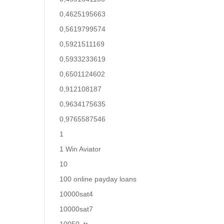
0,4625195663
0,5619799574
0,5921511169
0,5933233619
0,6501124602
0,912108187
0,9634175635
0,9765587546
1
1 Win Aviator
10
100 online payday loans
10000sat4
10000sat7