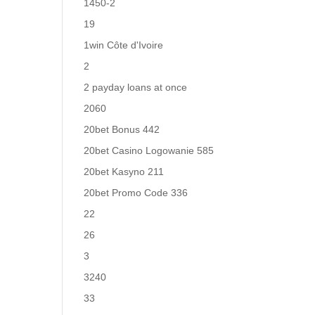
1450-2
19
1win Côte d'Ivoire
2
2 payday loans at once
2060
20bet Bonus 442
20bet Casino Logowanie 585
20bet Kasyno 211
20bet Promo Code 336
22
26
3
3240
33