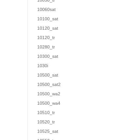
10050_tr
10060sat
10100_sat
10120_sat
10120_tr
10280_tr
10300_sat
1030i
10500_sat
10500_sat2
10500_wa2
10500_wa4
10510_tr
10520_tr
10525_sat