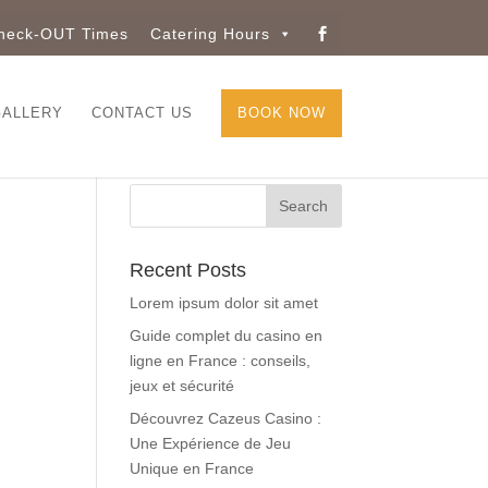
heck-OUT Times
Catering Hours
GALLERY
CONTACT US
BOOK NOW
Recent Posts
Lorem ipsum dolor sit amet
Guide complet du casino en
ligne en France : conseils,
jeux et sécurité
Découvrez Cazeus Casino :
Une Expérience de Jeu
Unique en France