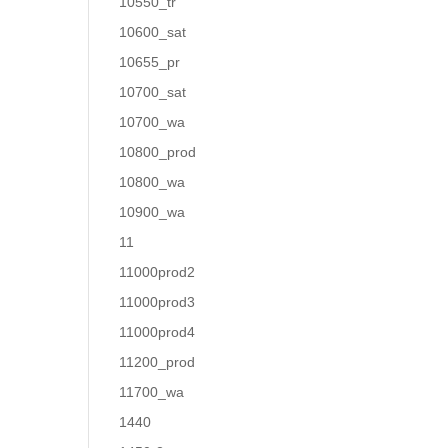
10550_tr
10600_sat
10655_pr
10700_sat
10700_wa
10800_prod
10800_wa
10900_wa
11
11000prod2
11000prod3
11000prod4
11200_prod
11700_wa
1440