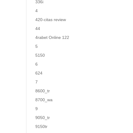
336i
4
420-citas review
44
4rabet Online 122
5
5150
6
624
7
8600_tr
8700_wa
9
9050_tr
9150tr