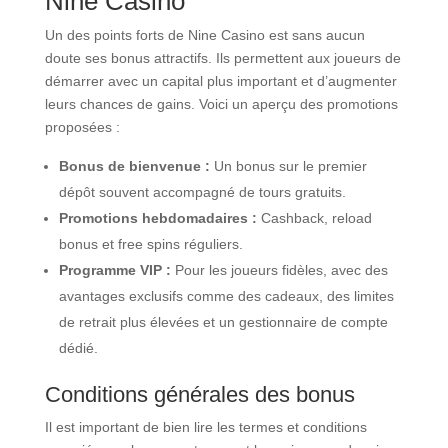
Nine Casino
Un des points forts de Nine Casino est sans aucun
doute ses bonus attractifs. Ils permettent aux joueurs de
démarrer avec un capital plus important et d’augmenter
leurs chances de gains. Voici un aperçu des promotions
proposées :
Bonus de bienvenue :
Un bonus sur le premier
dépôt souvent accompagné de tours gratuits.
Promotions hebdomadaires :
Cashback, reload
bonus et free spins réguliers.
Programme VIP :
Pour les joueurs fidèles, avec des
avantages exclusifs comme des cadeaux, des limites
de retrait plus élevées et un gestionnaire de compte
dédié.
Conditions générales des bonus
Il est important de bien lire les termes et conditions