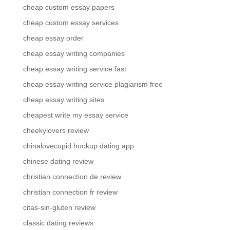
cheap custom essay papers
cheap custom essay services
cheap essay order
cheap essay writing companies
cheap essay writing service fast
cheap essay writing service plagiarism free
cheap essay writing sites
cheapest write my essay service
cheekylovers review
chinalovecupid hookup dating app
chinese dating review
christian connection de review
christian connection fr review
citas-sin-gluten review
classic dating reviews