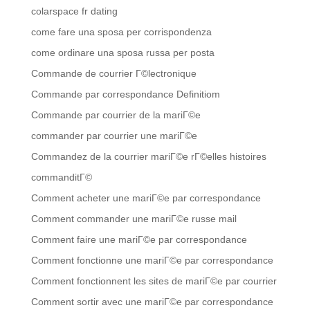
colarspace fr dating
come fare una sposa per corrispondenza
come ordinare una sposa russa per posta
Commande de courrier Г©lectronique
Commande par correspondance Definitiom
Commande par courrier de la mariГ©e
commander par courrier une mariГ©e
Commandez de la courrier mariГ©e rГ©elles histoires
commanditГ©
Comment acheter une mariГ©e par correspondance
Comment commander une mariГ©e russe mail
Comment faire une mariГ©e par correspondance
Comment fonctionne une mariГ©e par correspondance
Comment fonctionnent les sites de mariГ©e par courrier
Comment sortir avec une mariГ©e par correspondance