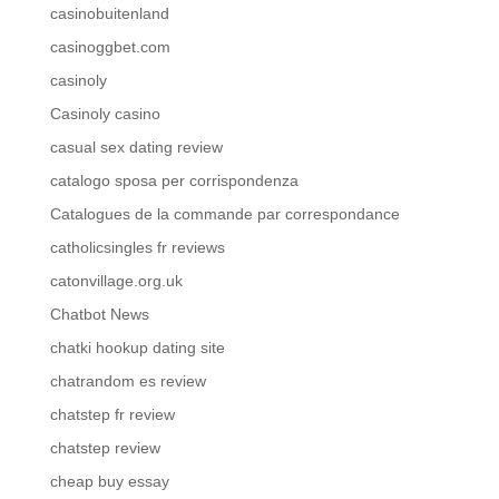
casinobuitenland
casinoggbet.com
casinoly
Casinoly casino
casual sex dating review
catalogo sposa per corrispondenza
Catalogues de la commande par correspondance
catholicsingles fr reviews
catonvillage.org.uk
Chatbot News
chatki hookup dating site
chatrandom es review
chatstep fr review
chatstep review
cheap buy essay