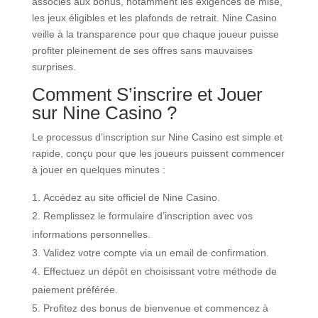
associés aux bonus, notamment les exigences de mise,
les jeux éligibles et les plafonds de retrait. Nine Casino
veille à la transparence pour que chaque joueur puisse
profiter pleinement de ses offres sans mauvaises
surprises.
Comment S’inscrire et Jouer
sur Nine Casino ?
Le processus d’inscription sur Nine Casino est simple et
rapide, conçu pour que les joueurs puissent commencer
à jouer en quelques minutes :
Accédez au site officiel de Nine Casino.
Remplissez le formulaire d’inscription avec vos
informations personnelles.
Validez votre compte via un email de confirmation.
Effectuez un dépôt en choisissant votre méthode de
paiement préférée.
Profitez des bonus de bienvenue et commencez à