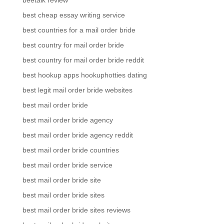
beetalk review
best cheap essay writing service
best countries for a mail order bride
best country for mail order bride
best country for mail order bride reddit
best hookup apps hookuphotties dating
best legit mail order bride websites
best mail order bride
best mail order bride agency
best mail order bride agency reddit
best mail order bride countries
best mail order bride service
best mail order bride site
best mail order bride sites
best mail order bride sites reviews