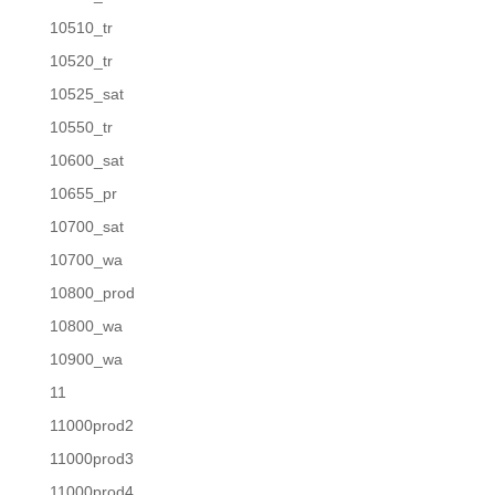
10510_tr
10520_tr
10525_sat
10550_tr
10600_sat
10655_pr
10700_sat
10700_wa
10800_prod
10800_wa
10900_wa
11
11000prod2
11000prod3
11000prod4