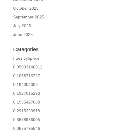
October 2025
September 2025
July 2025
June 2025
Categories
! Без рубрики
0,09993146312
0,1068716727
0,184004308
0,1927015293
0,1955427668
0,2915293918
0,3578936005
0,3675795546