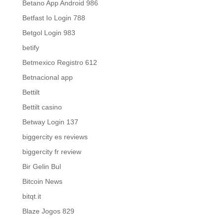
Betano App Android 986
Betfast Io Login 788
Betgol Login 983
betify
Betmexico Registro 612
Betnacional app
Bettilt
Bettilt casino
Betway Login 137
biggercity es reviews
biggercity fr review
Bir Gelin Bul
Bitcoin News
bitqt.it
Blaze Jogos 829