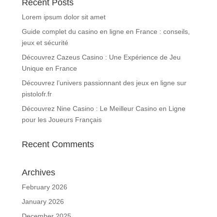
Recent Posts
Lorem ipsum dolor sit amet
Guide complet du casino en ligne en France : conseils,
jeux et sécurité
Découvrez Cazeus Casino : Une Expérience de Jeu
Unique en France
Découvrez l’univers passionnant des jeux en ligne sur
pistolofr.fr
Découvrez Nine Casino : Le Meilleur Casino en Ligne
pour les Joueurs Français
Recent Comments
Archives
February 2026
January 2026
December 2025