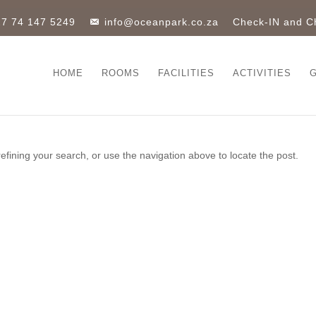
7 74 147 5249
info@oceanpark.co.za
Check-IN and C
HOME
ROOMS
FACILITIES
ACTIVITIES
fining your search, or use the navigation above to locate the post.