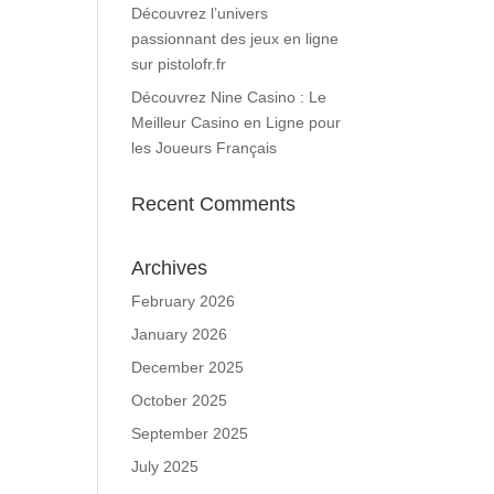
Découvrez l’univers
passionnant des jeux en ligne
sur pistolofr.fr
Découvrez Nine Casino : Le
Meilleur Casino en Ligne pour
les Joueurs Français
Recent Comments
Archives
February 2026
January 2026
December 2025
October 2025
September 2025
July 2025