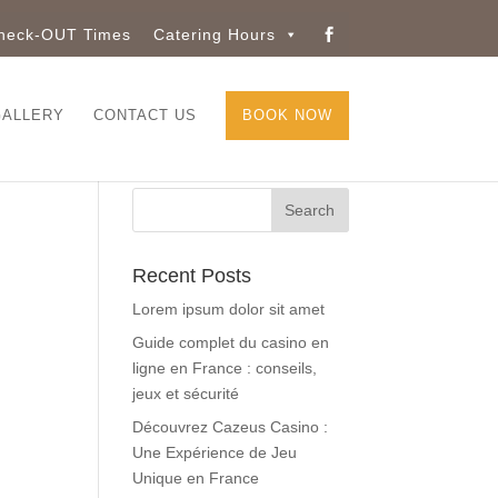
heck-OUT Times
Catering Hours
GALLERY
CONTACT US
BOOK NOW
Recent Posts
Lorem ipsum dolor sit amet
Guide complet du casino en
ligne en France : conseils,
jeux et sécurité
Découvrez Cazeus Casino :
Une Expérience de Jeu
Unique en France