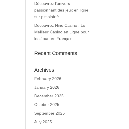
Découvrez l’univers
passionnant des jeux en ligne
sur pistolofr.fr
Découvrez Nine Casino : Le
Meilleur Casino en Ligne pour
les Joueurs Français
Recent Comments
Archives
February 2026
January 2026
December 2025
October 2025
September 2025
July 2025