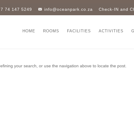
7 74 147 5249
info@oceanpark.co.za
Check-IN and C
HOME
ROOMS
FACILITIES
ACTIVITIES
fining your search, or use the navigation above to locate the post.