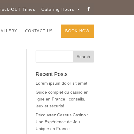
heck-OUT Times
Catering Hours
GALLERY
CONTACT US
BOOK NOW
Recent Posts
Lorem ipsum dolor sit amet
Guide complet du casino en
ligne en France : conseils,
jeux et sécurité
Découvrez Cazeus Casino :
Une Expérience de Jeu
Unique en France