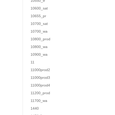
10550_tr
10600_sat
10655_pr
10700_sat
10700_wa
10800_prod
10800_wa
10900_wa
11
11000prod2
11000prod3
11000prod4
11200_prod
11700_wa
1440