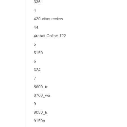
336i
4
420-citas review
44
4rabet Online 122
5
5150
6
624
7
8600_tr
8700_wa
9
9050_tr
9150tr