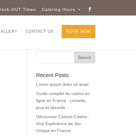
heck-OUT Times
Catering Hours
GALLERY
CONTACT US
BOOK NOW
Recent Posts
Lorem ipsum dolor sit amet
Guide complet du casino en
ligne en France : conseils,
jeux et sécurité
Découvrez Cazeus Casino :
Une Expérience de Jeu
Unique en France