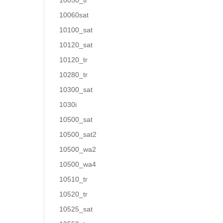
10050_tr
10060sat
10100_sat
10120_sat
10120_tr
10280_tr
10300_sat
1030i
10500_sat
10500_sat2
10500_wa2
10500_wa4
10510_tr
10520_tr
10525_sat