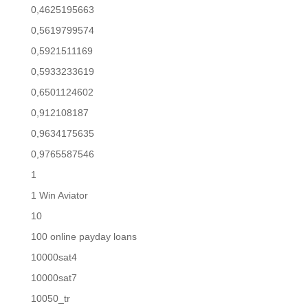
0,4625195663
0,5619799574
0,5921511169
0,5933233619
0,6501124602
0,912108187
0,9634175635
0,9765587546
1
1 Win Aviator
10
100 online payday loans
10000sat4
10000sat7
10050_tr