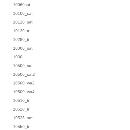
10060sat
10100_sat
10120_sat
10120_tr
10280_tr
10300_sat
1030i
10500_sat
10500_sat2
10500_wa2
10500_wa4
10510_tr
10520_tr
10525_sat
10550_tr