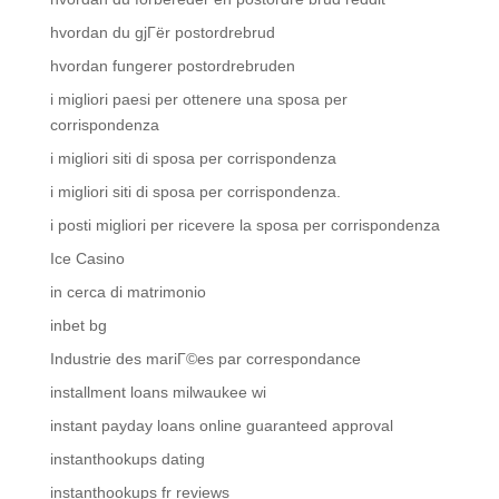
hvordan du gjГёr postordrebrud
hvordan fungerer postordrebruden
i migliori paesi per ottenere una sposa per
corrispondenza
i migliori siti di sposa per corrispondenza
i migliori siti di sposa per corrispondenza.
i posti migliori per ricevere la sposa per corrispondenza
Ice Casino
in cerca di matrimonio
inbet bg
Industrie des mariГ©es par correspondance
installment loans milwaukee wi
instant payday loans online guaranteed approval
instanthookups dating
instanthookups fr reviews