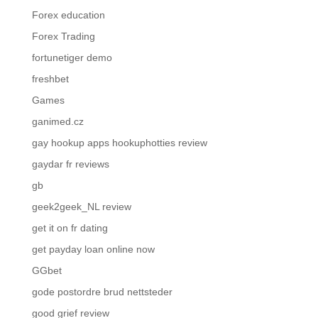
Forex education
Forex Trading
fortunetiger demo
freshbet
Games
ganimed.cz
gay hookup apps hookuphotties review
gaydar fr reviews
gb
geek2geek_NL review
get it on fr dating
get payday loan online now
GGbet
gode postordre brud nettsteder
good grief review