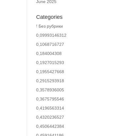
June 2025
Categories
! Без рубрики
0,09993146312
0,1068716727
0,184004308
0,1927015293
0,1955427668
0,2915293918
0,3578936005
0,3675795546
0,4196563314
0,4320236527
0,4506442384
0,4591641186