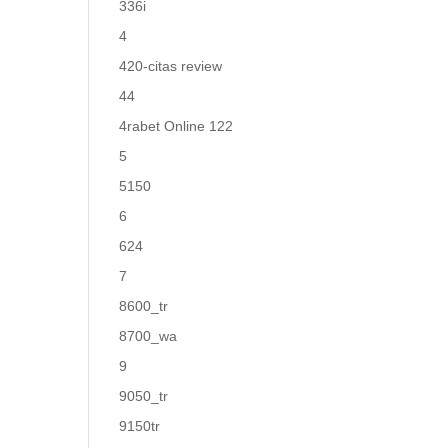
336i
4
420-citas review
44
4rabet Online 122
5
5150
6
624
7
8600_tr
8700_wa
9
9050_tr
9150tr