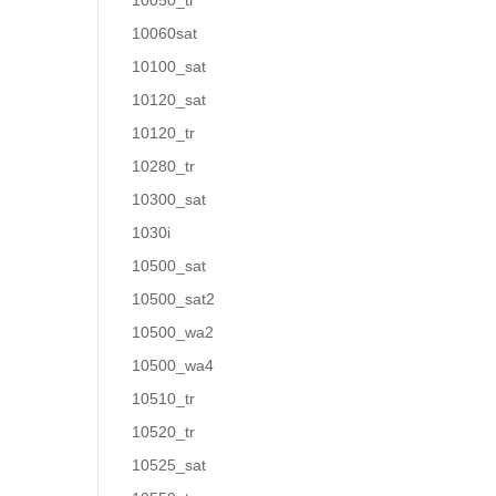
10050_tr
10060sat
10100_sat
10120_sat
10120_tr
10280_tr
10300_sat
1030i
10500_sat
10500_sat2
10500_wa2
10500_wa4
10510_tr
10520_tr
10525_sat