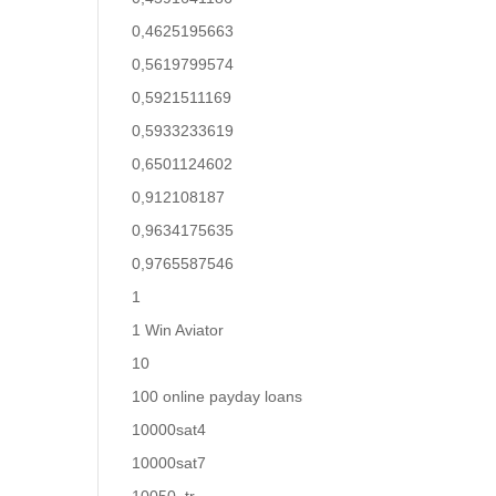
0,4625195663
0,5619799574
0,5921511169
0,5933233619
0,6501124602
0,912108187
0,9634175635
0,9765587546
1
1 Win Aviator
10
100 online payday loans
10000sat4
10000sat7