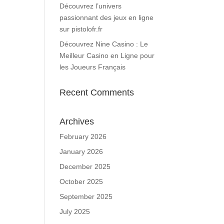
Découvrez l’univers
passionnant des jeux en ligne
sur pistolofr.fr
Découvrez Nine Casino : Le
Meilleur Casino en Ligne pour
les Joueurs Français
Recent Comments
Archives
February 2026
January 2026
December 2025
October 2025
September 2025
July 2025