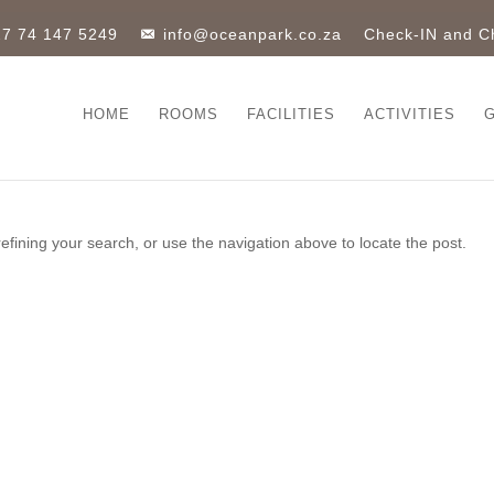
7 74 147 5249
info@oceanpark.co.za
Check-IN and C
HOME
ROOMS
FACILITIES
ACTIVITIES
fining your search, or use the navigation above to locate the post.