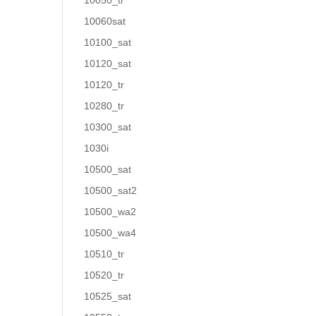
10050_tr
10060sat
10100_sat
10120_sat
10120_tr
10280_tr
10300_sat
1030i
10500_sat
10500_sat2
10500_wa2
10500_wa4
10510_tr
10520_tr
10525_sat