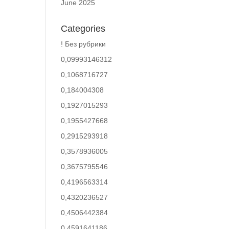
June 2025
Categories
! Без рубрики
0,09993146312
0,1068716727
0,184004308
0,1927015293
0,1955427668
0,2915293918
0,3578936005
0,3675795546
0,4196563314
0,4320236527
0,4506442384
0,4591641186