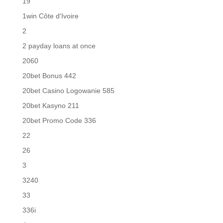
19
1win Côte d'Ivoire
2
2 payday loans at once
2060
20bet Bonus 442
20bet Casino Logowanie 585
20bet Kasyno 211
20bet Promo Code 336
22
26
3
3240
33
336i