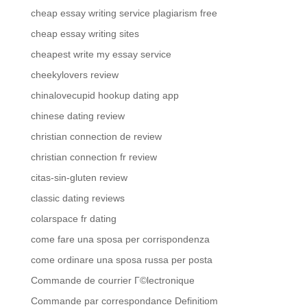
cheap essay writing service plagiarism free
cheap essay writing sites
cheapest write my essay service
cheekylovers review
chinalovecupid hookup dating app
chinese dating review
christian connection de review
christian connection fr review
citas-sin-gluten review
classic dating reviews
colarspace fr dating
come fare una sposa per corrispondenza
come ordinare una sposa russa per posta
Commande de courrier Г©lectronique
Commande par correspondance Definitiom