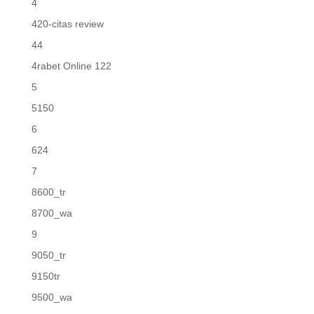
4
420-citas review
44
4rabet Online 122
5
5150
6
624
7
8600_tr
8700_wa
9
9050_tr
9150tr
9500_wa