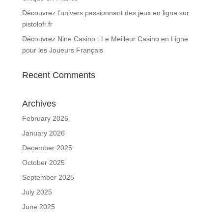
Découvrez l’univers passionnant des jeux en ligne sur
pistolofr.fr
Découvrez Nine Casino : Le Meilleur Casino en Ligne
pour les Joueurs Français
Recent Comments
Archives
February 2026
January 2026
December 2025
October 2025
September 2025
July 2025
June 2025