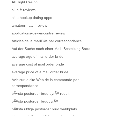
All Right Casino
alua fr reviews
alua hookup dating apps
amateurmatch review
applications-de-rencontre review
Articles de la mariГ©e par correspondance
Auf der Suche nach einer Mail -Bestellung Braut
average age of mail order bride
average cost of mail order bride
average price of a mail order bride
Avis sur le site Web de la commande par
correspondance
bÃ¤sta postorder brud byrÃ¥ reddit
bÃ¤sta postorder brudbyrÃ¥
bÃ¤sta riktiga postorder brud webbplats