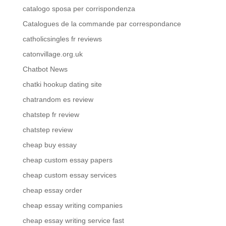
catalogo sposa per corrispondenza
Catalogues de la commande par correspondance
catholicsingles fr reviews
catonvillage.org.uk
Chatbot News
chatki hookup dating site
chatrandom es review
chatstep fr review
chatstep review
cheap buy essay
cheap custom essay papers
cheap custom essay services
cheap essay order
cheap essay writing companies
cheap essay writing service fast