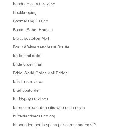
bondage com fr review
Bookkeeping
Boomerang Casino
Boston Sober Houses
Braut bestellen Mail
Braut Weltversandbraut Braute
bride mail order
bride order mail
Bride World Order Mail Brides
bristlr es reviews
brud postorder
buddygays reviews
buen correo orden sitio web de la novia
buitenlandsecasino.org
buona idea per la sposa per corrispondenza?