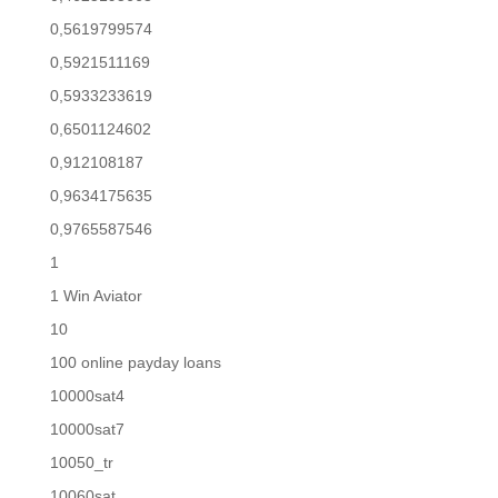
0,5619799574
0,5921511169
0,5933233619
0,6501124602
0,912108187
0,9634175635
0,9765587546
1
1 Win Aviator
10
100 online payday loans
10000sat4
10000sat7
10050_tr
10060sat