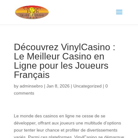
Découvrez VinylCasino :
Le Meilleur Casino en
Ligne pour les Joueurs
Français
by
adminsebro
|
Jan 8, 2026
|
Uncategorized
|
0
comments
Le monde des casinos en ligne ne cesse de se
développer, offrant aux joueurs une multitude d’options
pour tenter leur chance et profiter de divertissements
variés. Parmi ces plateformes, VinylCasino se démarque