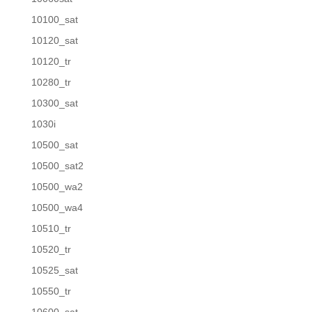
10100_sat
10120_sat
10120_tr
10280_tr
10300_sat
1030i
10500_sat
10500_sat2
10500_wa2
10500_wa4
10510_tr
10520_tr
10525_sat
10550_tr