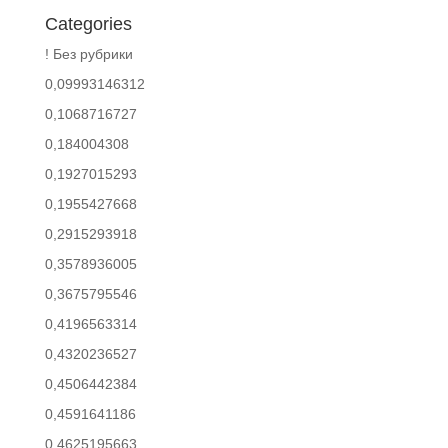
Categories
! Без рубрики
0,09993146312
0,1068716727
0,184004308
0,1927015293
0,1955427668
0,2915293918
0,3578936005
0,3675795546
0,4196563314
0,4320236527
0,4506442384
0,4591641186
0,4625195663