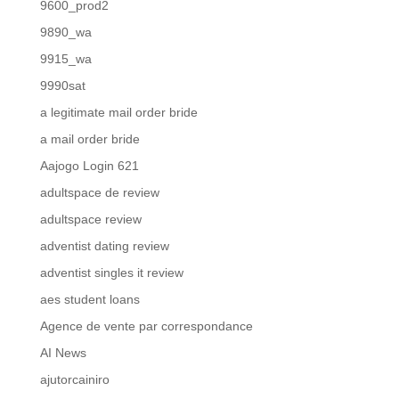
9600_prod2
9890_wa
9915_wa
9990sat
a legitimate mail order bride
a mail order bride
Aajogo Login 621
adultspace de review
adultspace review
adventist dating review
adventist singles it review
aes student loans
Agence de vente par correspondance
AI News
ajutorcainiro