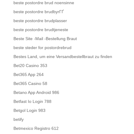
beste postordre brud noensinne
beste postordre brudbyrГҐ
beste postordre brudplasser
beste postordre brudtjeneste
Beste Site -Mail -Bestellung Braut
beste steder for postordrebrud
Bestes Land, um eine Versandbestellbraut zu finden
Bet20 Casino 353
Bet365 App 264
Bet365 Casino 58
Betano App Android 986
Betfast Io Login 788
Betgol Login 983
betify
Betmexico Registro 612