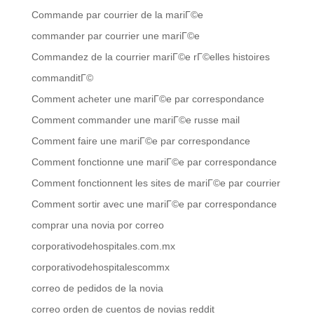
Commande par courrier de la mariГ©e
commander par courrier une mariГ©e
Commandez de la courrier mariГ©e rГ©elles histoires
commanditГ©
Comment acheter une mariГ©e par correspondance
Comment commander une mariГ©e russe mail
Comment faire une mariГ©e par correspondance
Comment fonctionne une mariГ©e par correspondance
Comment fonctionnent les sites de mariГ©e par courrier
Comment sortir avec une mariГ©e par correspondance
comprar una novia por correo
corporativodehospitales.com.mx
corporativodehospitalescommx
correo de pedidos de la novia
correo orden de cuentos de novias reddit