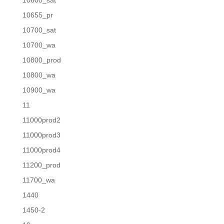
10600_sat
10655_pr
10700_sat
10700_wa
10800_prod
10800_wa
10900_wa
11
11000prod2
11000prod3
11000prod4
11200_prod
11700_wa
1440
1450-2