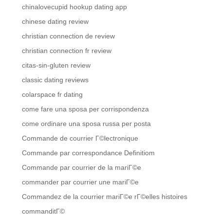
chinalovecupid hookup dating app
chinese dating review
christian connection de review
christian connection fr review
citas-sin-gluten review
classic dating reviews
colarspace fr dating
come fare una sposa per corrispondenza
come ordinare una sposa russa per posta
Commande de courrier Г©lectronique
Commande par correspondance Definitiom
Commande par courrier de la mariГ©e
commander par courrier une mariГ©e
Commandez de la courrier mariГ©e rГ©elles histoires
commanditГ©