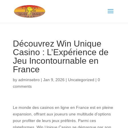
Découvrez Win Unique
Casino : L’Expérience de
Jeu Incontournable en
France
by
adminsebro
|
Jan 9, 2026
|
Uncategorized
|
0
comments
Le monde des casinos en ligne en France est en pleine
expansion, offrant aux joueurs une multitude d’options
pour profiter de leurs jeux préférés. Parmi ces
plateformes, Win Unique Casino se démarque par son