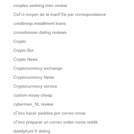
couples seeking men review
CoГ»t moyen de la mariГ©e par correspondance
creditninja installment loans
crossdresser dating reviews
Crypto
Crypto Bot
Crypto News
Cryptocurrency exchange
Cryptocurrency News
Cryptocurrency service
custom essay cheap
cybermen_NL review
cГіmo hacer pedidos por correo novia
cГіmo preparar un correo orden novia reddit
daddyhunt fr dating