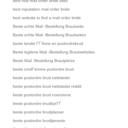
best real mail order bride sites
best reputation mail order bride
best website to find a mail order bride
Beste echte Mail -Bestellung Brautseite
Beste echte Mail -Bestellung Brautseiten
beste landet ГҐ finne en postordrebrud
Beste legitime Mail -Bestellung Brautwebsites
Beste Mail -Bestellung Brautpletze
beste omdГёmme postordre brud
beste postordre brud nettsteder
beste postordre brud nettstedet reddit
beste postordre brud noensinne
beste postordre brudbyrГҐ
beste postordre brudplasser
beste postordre brudtjeneste