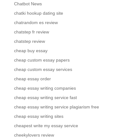
Chatbot News
chatki hookup dating site
chatrandom es review
chatstep fr review
chatstep review
cheap buy essay
cheap custom essay papers
cheap custom essay services
cheap essay order
cheap essay writing companies
cheap essay writing service fast
cheap essay writing service plagiarism free
cheap essay writing sites
cheapest write my essay service
cheekylovers review