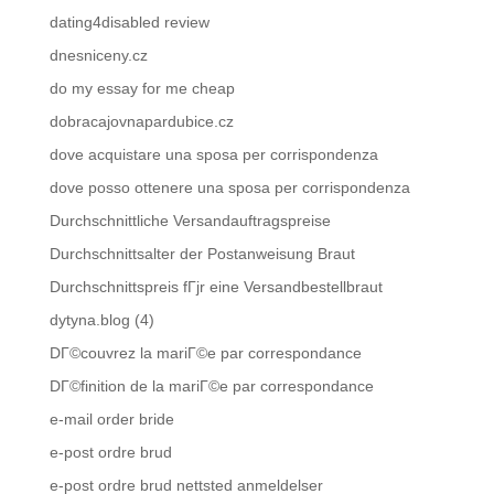
dating4disabled review
dnesniceny.cz
do my essay for me cheap
dobracajovnapardubice.cz
dove acquistare una sposa per corrispondenza
dove posso ottenere una sposa per corrispondenza
Durchschnittliche Versandauftragspreise
Durchschnittsalter der Postanweisung Braut
Durchschnittspreis fГјr eine Versandbestellbraut
dytyna.blog (4)
DГ©couvrez la mariГ©e par correspondance
DГ©finition de la mariГ©e par correspondance
e-mail order bride
e-post ordre brud
e-post ordre brud nettsted anmeldelser