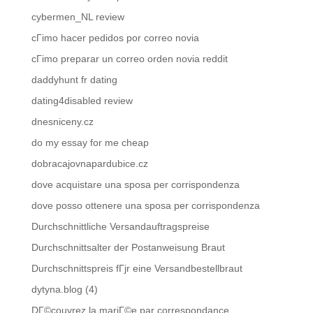
cybermen_NL review
cГіmo hacer pedidos por correo novia
cГіmo preparar un correo orden novia reddit
daddyhunt fr dating
dating4disabled review
dnesniceny.cz
do my essay for me cheap
dobracajovnapardubice.cz
dove acquistare una sposa per corrispondenza
dove posso ottenere una sposa per corrispondenza
Durchschnittliche Versandauftragspreise
Durchschnittsalter der Postanweisung Braut
Durchschnittspreis fГјr eine Versandbestellbraut
dytyna.blog (4)
DГ©couvrez la mariГ©e par correspondance