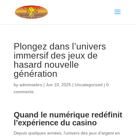
Plongez dans l’univers
immersif des jeux de
hasard nouvelle
génération
by
adminsebro
|
Jun 10, 2025
|
Uncategorized
|
0
comments
Quand le numérique redéfinit
l’expérience du casino
Depuis quelques années, l’univers des jeux d’argent en