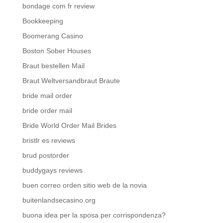
bondage com fr review
Bookkeeping
Boomerang Casino
Boston Sober Houses
Braut bestellen Mail
Braut Weltversandbraut Braute
bride mail order
bride order mail
Bride World Order Mail Brides
bristlr es reviews
brud postorder
buddygays reviews
buen correo orden sitio web de la novia
buitenlandsecasino.org
buona idea per la sposa per corrispondenza?