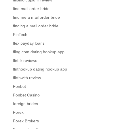
filipino cupid fr review
find mail order bride
find me a mail order bride
finding a mail order bride
FinTech
flex payday loans
fling.com dating hookup app
flirt fr reviews
flirthookup dating hookup app
flirthwith review
Fonbet
Fonbet Casino
foreign brides
Forex
Forex Brokers