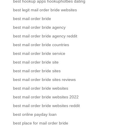
best hookup apps hookuphotties dating
best legit mail order bride websites
best mail order bride
best mail order bride agency
best mail order bride agency reddit
best mail order bride countries
best mail order bride service
best mail order bride site
best mail order bride sites
best mail order bride sites reviews
best mail order bride websites
best mail order bride websites 2022
best mail order bride websites reddit
best online payday loan
best place for mail order bride