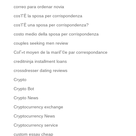
correo para ordenar novia
cos'ГЁ la sposa per corrispondenza
cos'ГЁ una sposa per corrispondenza?
costo medio della sposa per corrispondenza
couples seeking men review
CoГ»t moyen de la mariГ©e par correspondance
creditninja installment loans
crossdresser dating reviews
Crypto
Crypto Bot
Crypto News
Cryptocurrency exchange
Cryptocurrency News
Cryptocurrency service
custom essay cheap