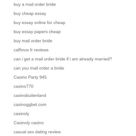
buy a mail order bride
buy cheap essay
buy essay online for cheap
buy essay papers cheap
buy mail order bride
caffmos fr reviews
can i get a mail order bride if i am already married?
can you mail order a bride
Casino Party 945
casino770
casinobuitenland
casinoggbet.com
casinoly
Casinoly casino
casual sex dating review