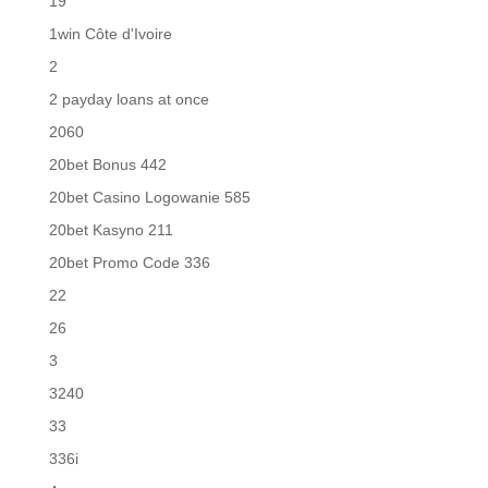
19
1win Côte d'Ivoire
2
2 payday loans at once
2060
20bet Bonus 442
20bet Casino Logowanie 585
20bet Kasyno 211
20bet Promo Code 336
22
26
3
3240
33
336i