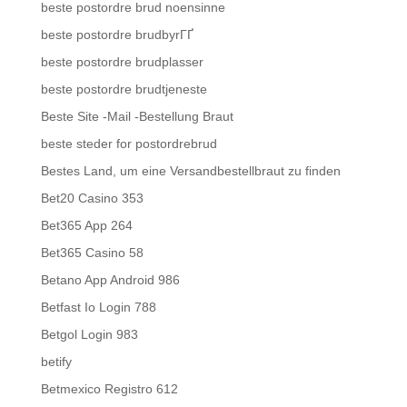
beste postordre brud noensinne
beste postordre brudbyrГҐ
beste postordre brudplasser
beste postordre brudtjeneste
Beste Site -Mail -Bestellung Braut
beste steder for postordrebrud
Bestes Land, um eine Versandbestellbraut zu finden
Bet20 Casino 353
Bet365 App 264
Bet365 Casino 58
Betano App Android 986
Betfast Io Login 788
Betgol Login 983
betify
Betmexico Registro 612