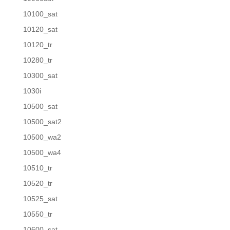
10100_sat
10120_sat
10120_tr
10280_tr
10300_sat
1030i
10500_sat
10500_sat2
10500_wa2
10500_wa4
10510_tr
10520_tr
10525_sat
10550_tr
10600_sat